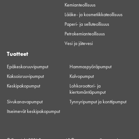
Kemianteollisuus
Lääke- ja kosmetiikkateollisuus
Paperi- ja selluteollisuus
Petrokemianteollisuus
Vesi ja jätevesi
Tuotteet
Epäkeskoruuvipumput
Hammaspyöräpumput
Kaksoisruuvipumput
Kalvopumput
Keskipakopumput
Lohkoroottori- ja
kiertomäntäpumput
Sivukanavapumput
Tynnyripumput ja konttipumput
Itseimevät keskipakopumput