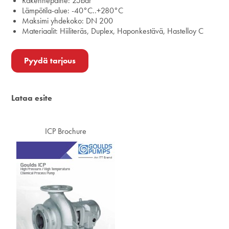
Rakennepaine: 25bar
Lämpötila-alue: -40°C..+280°C
Maksimi yhdekoko: DN 200
Materiaalit: Hiiliteräs, Duplex, Haponkestävä, Hastelloy C
Pyydä tarjous
Lataa esite
ICP Brochure