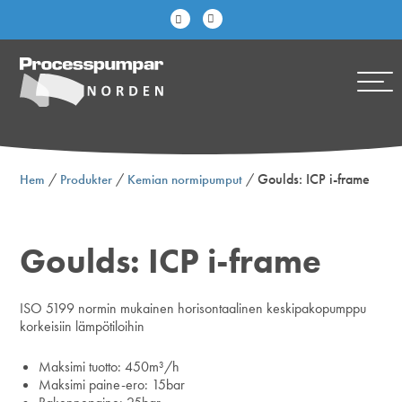
/
/
/
Goulds: ICP i-frame
Hem
Produkter
Kemian normipumput
Goulds: ICP i-frame
ISO 5199 normin mukainen horisontaalinen keskipakopumppu
korkeisiin lämpötiloihin
Maksimi tuotto: 450m³/h
Maksimi paine-ero: 15bar