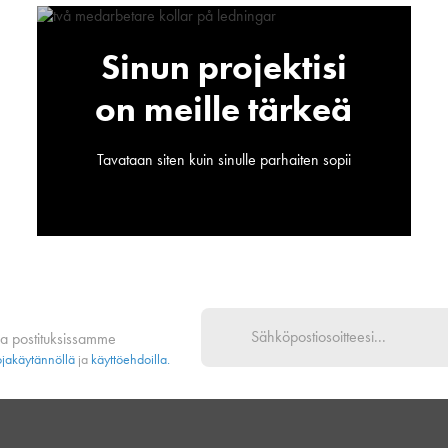
Sinun projektisi
on meille tärkeä
Tavataan siten kuin sinulle parhaiten sopii
na postituksissamme
ojakäytännöllä
ja
käyttöehdoilla.