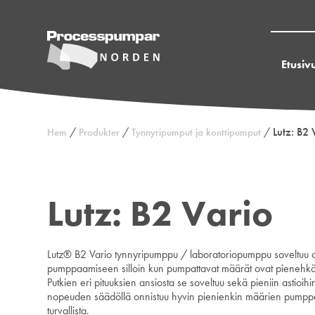
Etusiv
/
/
/
Lutz: B2 
Hem
Produkter
Tynnyripumput ja konttipumput
Lutz: B2 Vario
Lutz® B2 Vario tynnyripumppu / laboratoriopumppu soveltuu 
pumppaamiseen silloin kun pumpattavat määrät ovat pienehkö
Putkien eri pituuksien ansiosta se soveltuu sekä pieniin astioihi
nopeuden säädöllä onnistuu hyvin pienienkin määrien pumppa
turvallista.