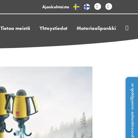
Ajankohtaista
Tietoa meistä
Yhteystiedot
Materiaalipankki
info-processpumpar-suomi@ppab.se