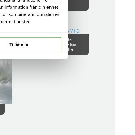
Lutz: PP 41
n information från din enhet
 tur kombinera informationen
deras tjänster.
Lutz: Tynnyrin
tyhjennyslaitteisto
Tillåt alla
saattokannella