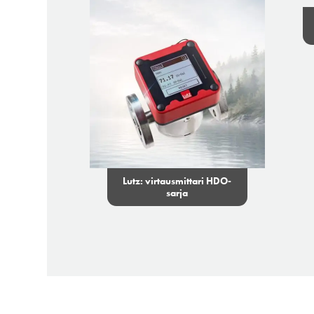
Lutz: virtausmittari HDO-
sarja