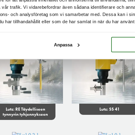
Lutz: Lutz tiivisteettömät
Lutz: MP
vår trafik. Vi vidarebefordrar även sådana identifierare och anna
keskipakopumput
Sekoituspumppu
nnons- och analysföretag som vi samarbetar med. Dessa kan i sin
har tillhandahållit eller som de har samlat in när du har använt 
Anpassa
Lutz: RE Täydelliseen
Lutz: SS 41
tynnyrin tyhjennykseen