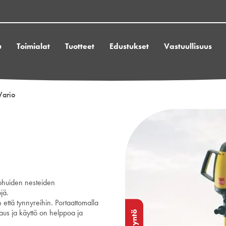
u
Toimialat
Tuotteet
Edustukset
Vastuullisuus
Vario
ohuiden nesteiden
jä.
n että tynnyreihin. Portaattomalla
us ja käyttö on helppoa ja