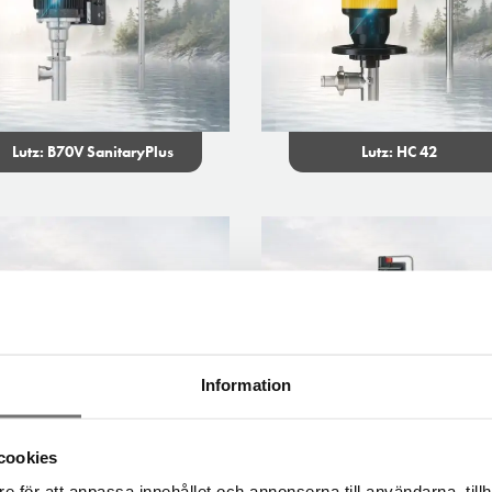
Lutz: B70V SanitaryPlus
Lutz: HC 42
Information
cookies
e för att anpassa innehållet och annonserna till användarna, tillh