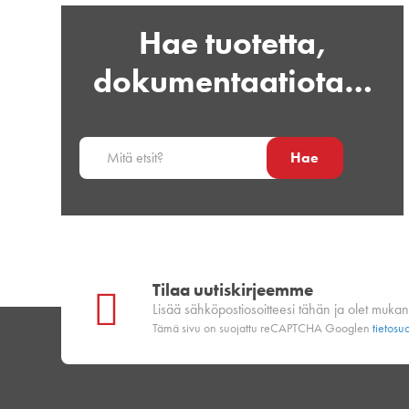
Hae tuotetta,
dokumentaatiota…
Hae
Tilaa uutiskirjeemme
Lisää sähköpostiosoitteesi tähän ja olet muka
Tämä sivu on suojattu reCAPTCHA Googlen
tietosu