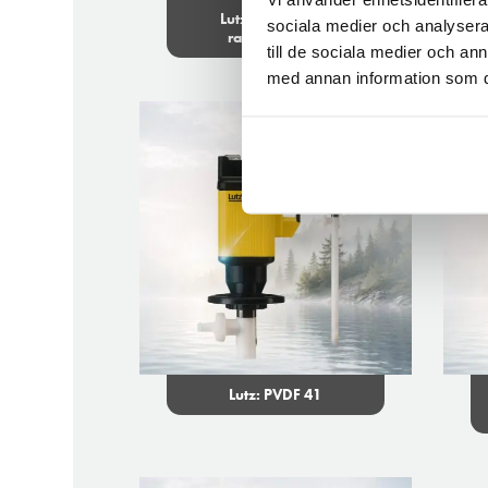
Lutz: LubeDrive-
sociala medier och analysera 
rasvapumppu
till de sociala medier och a
med annan information som du 
Lutz: PVDF 41