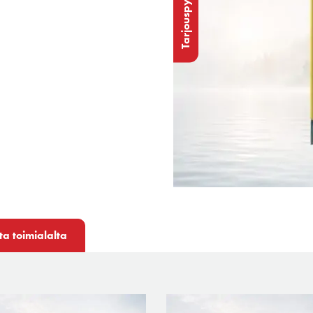
Tarjouspyyntö
ita toimialalta