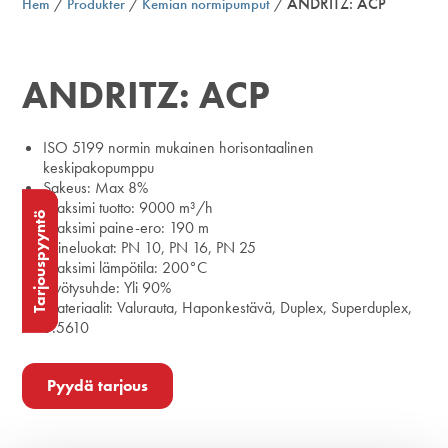
/
/
/
ANDRITZ: ACP
Hem
Produkter
Kemian normipumput
ANDRITZ: ACP
ISO 5199 normin mukainen horisontaalinen
keskipakopumppu
Sakeus: Max 8%
Maksimi tuotto: 9000 m³/h
Tarjouspyyntö
Tarjouspyyntö
Tarjouspyyntö
Maksimi paine-ero: 190 m
Paineluokat: PN 10, PN 16, PN 25
Maksimi lämpötila: 200°C
Hyötysuhde: Yli 90%
Materiaalit: Valurauta, Haponkestävä, Duplex, Superduplex,
5.5610
Pyydä tarjous