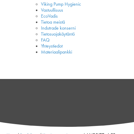
Viking Pump Hygienic
Vastuullisuus
EcoVadis
Tietoa meistä
Indutrade konserni
Tietosuojakäytäntö
FAQ
Yhteystiedot
Materiaalipankki