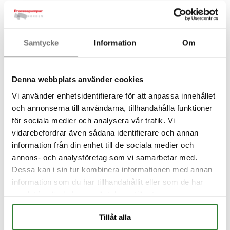
Samtycke
Information
Om
Ladattavat materiaalit
Lisää tuotteita valmistaj
Denna webbplats använder cookies
Vi använder enhetsidentifierare för att anpassa innehållet
och annonserna till användarna, tillhandahålla funktioner
Hae tuotetta,
för sociala medier och analysera vår trafik. Vi
vidarebefordrar även sådana identifierare och annan
dokumentaatiota…
information från din enhet till de sociala medier och
annons- och analysföretag som vi samarbetar med.
Dessa kan i sin tur kombinera informationen med annan
information som du har tillhandahållit eller som de har
Hae
samlat in när du har använt deras tjänster.
Tillåt alla