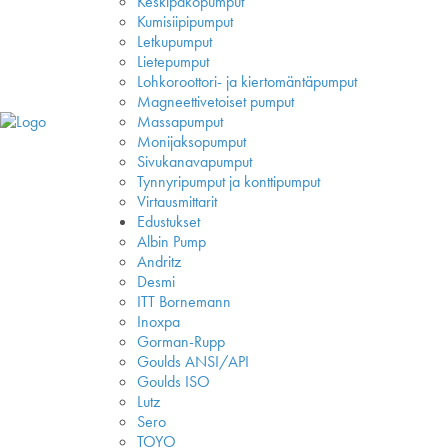
Keskipakopumput
Kumisiipipumput
Letkupumput
Lietepumput
Lohkoroottori- ja kiertomäntäpumput
Magneettivetoiset pumput
Massapumput
Monijaksopumput
Sivukanavapumput
Tynnyripumput ja konttipumput
Virtausmittarit
Edustukset
Albin Pump
Andritz
Desmi
ITT Bornemann
Inoxpa
Gorman-Rupp
Goulds ANSI/API
Goulds ISO
Lutz
Sero
TOYO