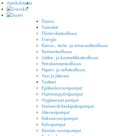
Ajankohtaista
Etusivu
Toimialat
Elintarviketeollisuus
Energia
Kaivos-, teräs- ja mineraaliteollisuus
Kemianteollisuus
Lääke- ja kosmetiikkateollisuus
Petrokemianteollisuus
Paperi- ja selluteollisuus
Vesi ja jätevesi
Tuotteet
Epäkeskoruuvipumput
Hammaspyöräpumput
Hygieeniset pumput
Itseimevät keskipakopumput
Jätevesipumput
Kaksoisruuvipumput
Kalvopumput
Kemian normipumput