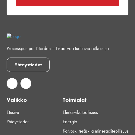
Processpumpar Norden – Lisäarvoa tuottavia ratkaisuja
Yhteystiedot
Valikko
Toimialat
Etusivu
Elintarviketeollisuus
Yhteystiedot
Energia
Kaivos-, teräs- ja mineraaliteollisuus