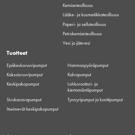
Kemianteollisuus
Lääke- ja kosmetiikkateollisuus
Paperi- ja selluteollisuus
Petrokemianteollisuus
Vesi ja jätevesi
Tuotteet
Epäkeskoruuvipumput
Hammaspyöräpumput
Kaksoisruuvipumput
Kalvopumput
Keskipakopumput
Lohkoroottori- ja
kiertomäntäpumput
Sivukanavapumput
Tynnyripumput ja konttipumput
Itseimevät keskipakopumput