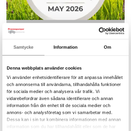
EcoVadis platinaluokitus tarkoittaa
:
Jäsenneltyä ja ennakoivaa kestävän kehityksen työtä.
Samtycke
Information
Om
Keskeisissä asioissa sitoutuminen, menettelytavat ja
konkreettiset toimenpiteet yhdessä yksityiskohtaisten
toteutustietojen kanssa. Merkittävä kestävän kehityksen
raportointi toimenpiteistä ja suoritusindikaattoreista.
Denna webbplats använder cookies
Vi använder enhetsidentifierare för att anpassa innehållet
och annonserna till användarna, tillhandahålla funktioner
för sociala medier och analysera vår trafik. Vi
vidarebefordrar även sådana identifierare och annan
information från din enhet till de sociala medier och
annons- och analysföretag som vi samarbetar med.
Dessa kan i sin tur kombinera informationen med annan
Report Highlights
information som du har tillhandahållit eller som de har