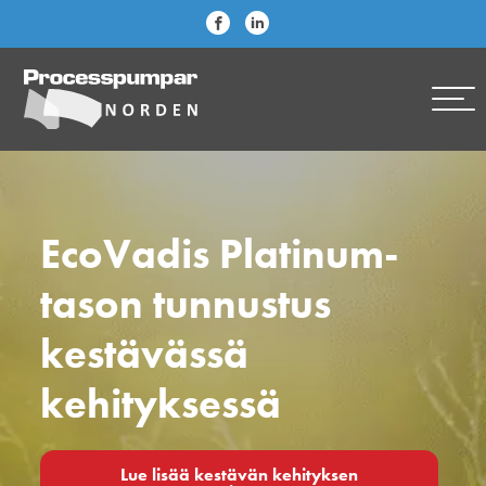
EcoVadis Platinum-
tason tunnustus
kestävässä
kehityksessä
Lue lisää kestävän kehityksen