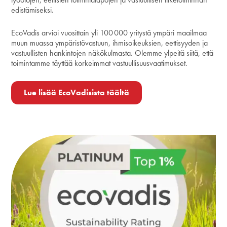
edistämiseksi.
EcoVadis arvioi vuosittain yli 100 000 yritystä ympäri maailmaa
muun muassa ympäristövastuun, ihmisoikeuksien, eettisyyden ja
vastuullisten hankintojen näkökulmasta. Olemme ylpeitä siitä, että
toimintamme täyttää korkeimmat vastuullisuusvaatimukset.
Lue lisää EcoVadisista täältä