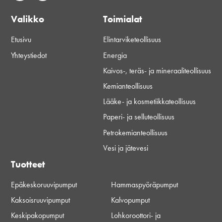
Valikko
Toimialat
Etusivu
Elintarviketeollisuus
Yhteystiedot
Energia
Kaivos-, teräs- ja mineraaliteollisuus
Kemianteollisuus
Lääke- ja kosmetiikkateollisuus
Paperi- ja selluteollisuus
Petrokemianteollisuus
Vesi ja jätevesi
Tuotteet
Epäkeskoruuvipumput
Hammaspyöräpumput
Kaksoisruuvipumput
Kalvopumput
Keskipakopumput
Lohkoroottori- ja