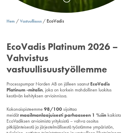
/
/
EcoVadis
Hem
Vastuullisuus
EcoVadis Platinum 2026 –
Vahvistus
vastuullisuustyöllemme
Processpumpar Norden AB on jälleen saanut
EcoVadis
Platinum -mitalin
, joka on korkein mahdollinen luokitus
kestävän kehityksen arvioinnissa.
Kokonaispisteemme
98/100
sijoittaa
meidät
maailmanlaajuisesti parhaaseen 1 %:iin
kaikista
EcoVadiksen arvioimista yrityksistä – vahva osoitus
pitkäjänteisestä ja järjestelmällisestä työstämme ympäristön,
työolojen, eettisten toimintatapojen ja vastuullisen liiketoiminnan