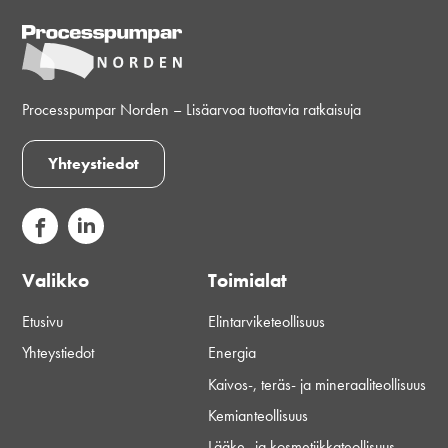
Processpumpar Norden – Lisäarvoa tuottavia ratkaisuja
Yhteystiedot
Valikko
Toimialat
Etusivu
Elintarviketeollisuus
Yhteystiedot
Energia
Kaivos-, teräs- ja mineraaliteollisuus
Kemianteollisuus
Lääke- ja kosmetiikkateollisuus