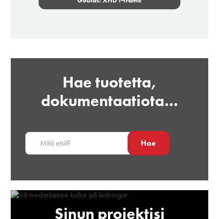
Goulds: XHD i-frame
Hae tuotetta,
dokumentaatiota…
Hae
Sinun projektisi