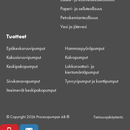
Paperi- ja selluteollisuus
Petrokemianteollisuus
Vesi ja jätevesi
Tuotteet
Epäkeskoruuvipumput
Hammaspyöräpumput
Kaksoisruuvipumput
Kalvopumput
Keskipakopumput
Lohkoroottori- ja
kiertomäntäpumput
Sivukanavapumput
Tynnyripumput ja konttipumput
Itseimevät keskipakopumput
© Copyright 2026 Processpumpar AB ®
Tietosuojakäytäntö.