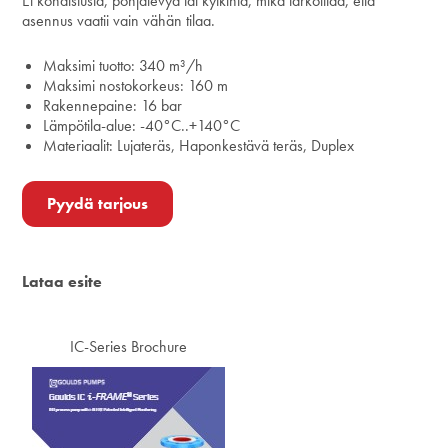
Ei kohdistusta, pohjalevyä tai kytkintä, mikä tarkoittaa, että
asennus vaatii vain vähän tilaa.
Maksimi tuotto: 340 m³/h
Maksimi nostokorkeus: 160 m
Rakennepaine: 16 bar
Lämpötila-alue: -40°C..+140°C
Materiaalit: Lujateräs, Haponkestävä teräs, Duplex
Pyydä tarjous
Lataa esite
IC-Series Brochure