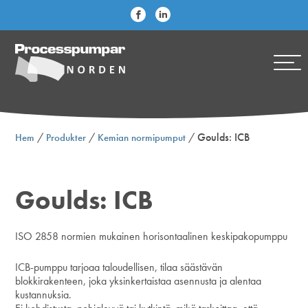
/
/
/
Goulds: ICB
Hem
Produkter
Kemian normipumput
Goulds: ICB
ISO 2858 normien mukainen horisontaalinen keskipakopumppu
ICB-pumppu tarjoaa taloudellisen, tilaa säästävän
blokkirakenteen, joka yksinkertaistaa asennusta ja alentaa
kustannuksia.