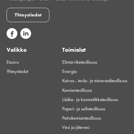
Yhteystiedot
Valikko
Toimialat
Etusivu
Elintarviketeollisuus
Yhteystiedot
Energia
Kaivos-, teräs- ja mineraaliteollisuus
Kemianteollisuus
Lääke- ja kosmetiikkateollisuus
Paperi- ja selluteollisuus
Petrokemianteollisuus
Vesi ja jätevesi