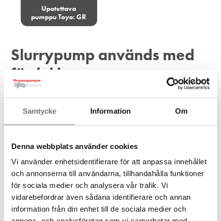
Upotettava
pumppu Toyo: GR
Slurrypump används med
fördel inom:
gruv- och mineral
järnmalmförädling
Samtycke
Information
Om
sump & avlopp
koltvättningsanläggning
gruvföretag
Denna webbplats använder cookies
vid muddring
grus & sand
Vi använder enhetsidentifierare för att anpassa innehållet
och annonserna till användarna, tillhandahålla funktioner
Har du frågor om någon av våra produkter? Du hittar våra
för sociala medier och analysera vår trafik. Vi
kontaktuppgifter här.
vidarebefordrar även sådana identifierare och annan
information från din enhet till de sociala medier och
tt.
annons- och analysföretag som vi samarbetar med.