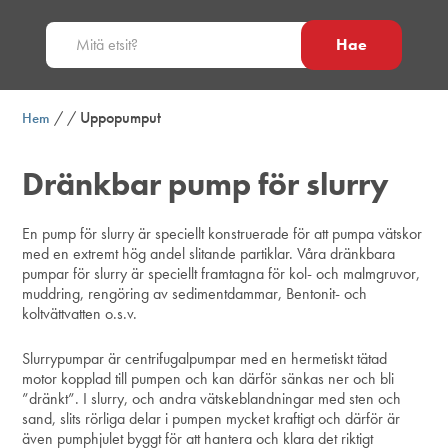
Hae
/
/
Uppopumput
Hem
Dränkbar pump för slurry
En pump för slurry är speciellt konstruerade för att pumpa vätskor
med en extremt hög andel slitande partiklar. Våra dränkbara
pumpar för slurry är speciellt framtagna för kol- och malmgruvor,
muddring, rengöring av sedimentdammar, Bentonit- och
koltvättvatten o.s.v.
Slurrypumpar är centrifugalpumpar med en hermetiskt tätad
motor kopplad till pumpen och kan därför sänkas ner och bli
”dränkt”. I slurry, och andra vätskeblandningar med sten och
sand, slits rörliga delar i pumpen mycket kraftigt och därför är
även pumphjulet byggt för att hantera och klara det riktigt