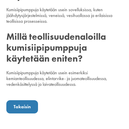
Kumisiipipumppuja käytetään usein sovelluksissa, kuten
jäähdytysjärjestelmissä, veneissä, vesihuollossa ja erilaisissa
teollisissa prosesseissa.
Millä teollisuudenaloilla
kumisiipipumppuja
käytetään eniten?
Kumisiipipumppuja käytetään usein esimerkiksi
kemianteollisuudessa, elintarvike- ja juomateollisuudessa,
vedenkäsittelyssä ja laivateollisuudessa.
Takaisin