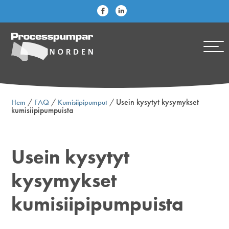
/
/
/
Usein kysytyt kysymykset
Hem
FAQ
Kumisiipipumput
kumisiipipumpuista
Usein kysytyt
kysymykset
kumisiipipumpuista