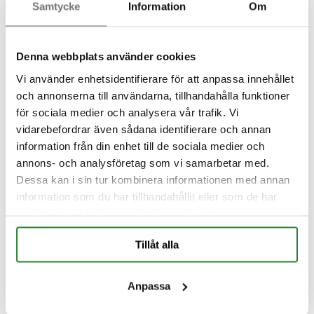
Samtycke
Information
Om
Hae tuotetta,
Denna webbplats använder cookies
dokumentaatiota…
Vi använder enhetsidentifierare för att anpassa innehållet
och annonserna till användarna, tillhandahålla funktioner
för sociala medier och analysera vår trafik. Vi
Hae
vidarebefordrar även sådana identifierare och annan
information från din enhet till de sociala medier och
annons- och analysföretag som vi samarbetar med.
Dessa kan i sin tur kombinera informationen med annan
information som du har tillhandahållit eller som de har
samlat in när du har använt deras tjänster.
Sinun projektisi
Tillåt alla
on meille tärkeä
Anpassa
Tavataan siten kuin sinulle parhaiten sopii