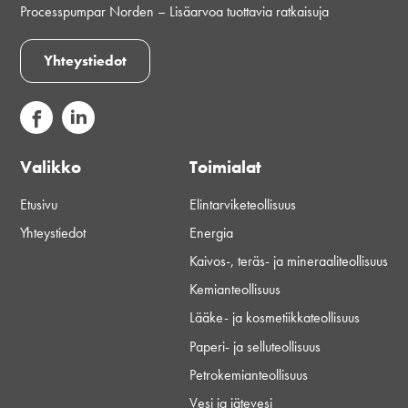
Processpumpar Norden – Lisäarvoa tuottavia ratkaisuja
Yhteystiedot
Valikko
Toimialat
Etusivu
Elintarviketeollisuus
Yhteystiedot
Energia
Kaivos-, teräs- ja mineraaliteollisuus
Kemianteollisuus
Lääke- ja kosmetiikkateollisuus
Paperi- ja selluteollisuus
Petrokemianteollisuus
Vesi ja jätevesi