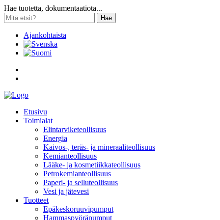
Hae tuotetta, dokumentaatiota...
Hae
Ajankohtaista
Etusivu
Toimialat
Elintarviketeollisuus
Energia
Kaivos-, teräs- ja mineraaliteollisuus
Kemianteollisuus
Lääke- ja kosmetiikkateollisuus
Petrokemianteollisuus
Paperi- ja selluteollisuus
Vesi ja jätevesi
Tuotteet
Epäkeskoruuvipumput
Hammaspyöräpumput