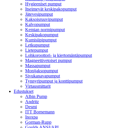
Hygieeniset pumput
Itseimevät keskipakopumput
Jätevesipumput
Kaksoisruuvipumput
Kalvopumput
Kemian normipumput
Keskipakopumput
Kumisiipipumput
Letkupumput
Lietepumput
Lohkoroottori- ja kiertomäntäpumput
Magneettivetoiset pumput
Massapumput
Monijaksopumput
Sivukanavapumput
Tynnyripumput ja konttipumput
Virtausmittarit
Edustukset
Albin Pump
Andritz
Desmi
ITT Bornemann
Inoxpa
Gorman-Rupp
Goulds ANSI/API