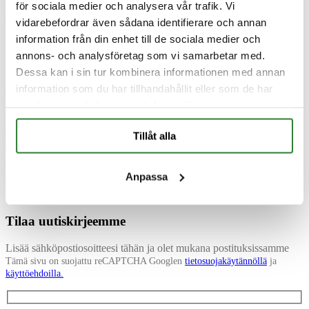
för sociala medier och analysera vår trafik. Vi
Hem
/
/
Itseimevät pumput
vidarebefordrar även sådana identifierare och annan
information från din enhet till de sociala medier och
Sinun projektisi
annons- och analysföretag som vi samarbetar med.
on meille tärkeä
Dessa kan i sin tur kombinera informationen med annan
information som du har tillhandahållit eller som de har
Tavataan siten kuin sinulle parhaiten sopii
samlat in när du har använt deras tjänster.
Varaa henkilökohtainen etäneuvottelu
Tillåt alla
Lue lisää
Usein kysytyt kysymykset itseimevistä
Anpassa
pumpuista
Tilaa uutiskirjeemme
Lisää sähköpostiosoitteesi tähän ja olet mukana postituksissamme
Tämä sivu on suojattu reCAPTCHA Googlen
tietosuojakäytännöllä
ja
käyttöehdoilla.