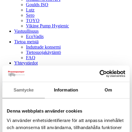
Goulds ISO
Lutz
Sero
TOYO
Viking Pump Hygienic
Vastuullisuus
EcoVadis
Tietoa meistä
Indutrade konserni
Tietosuojakäytäntö
FAQ
Yhteystiedot
Materiaalipankki
|
info-processpumpar-suomi@ppab.se
Samtycke
Information
Om
Itseimevät pumput
Denna webbplats använder cookies
Vi använder enhetsidentifierare för att anpassa innehållet
Hae tuotetta, dokumentaatiota...
och annonserna till användarna, tillhandahålla funktioner
Hae