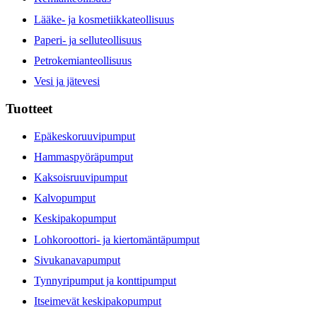
Lääke- ja kosmetiikkateollisuus
Paperi- ja selluteollisuus
Petrokemianteollisuus
Vesi ja jätevesi
Tuotteet
Epäkeskoruuvipumput
Hammaspyöräpumput
Kaksoisruuvipumput
Kalvopumput
Keskipakopumput
Lohkoroottori- ja kiertomäntäpumput
Sivukanavapumput
Tynnyripumput ja konttipumput
Itseimevät keskipakopumput